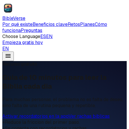
BibleVerse
Por qué existe
Beneficios clave
Retos
Planes
Cómo
funciona
Preguntas
Choose Language
ES
EN
Empieza gratis hoy
EN
Recurso gratuito
Guia de 10 minutos para leer la
Biblia cada dia
Para muchas personas, el problema no es falta de deseo,
sino falta de una rutina pequena y repetible.
Activar recordatorios en la app
Ver rachas biblicas
+
Reduce la friccion del primer paso.
+
Se conecta con recordatorios y rachas.