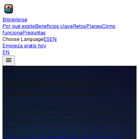
BibleVerse
Por qué existe
Beneficios clave
Retos
Planes
Cómo
funciona
Preguntas
Choose Language
ES
EN
Empieza gratis hoy
EN
Habito sin culpa
Rachas de lectura biblica para
recordar, no para presumir
Una racha puede ayudar si apunta a la Palabra, no al
numero. BibleVerse usa progreso, recordatorios y amigos
para sostener el habito sin convertirlo en competencia
vacia.
Cuidar mi racha en BibleVerse
Ver guia de 10 minutos