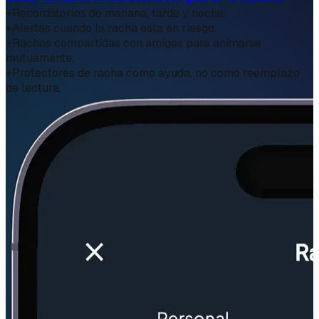
+
Recordatorios de manana, tarde y noche.
+
Alertas cuando la racha esta en riesgo.
+
Rachas compartidas con amigos para animarse
mutuamente.
+
Protectores de racha como ayuda, no como reemplazo
de lectura.