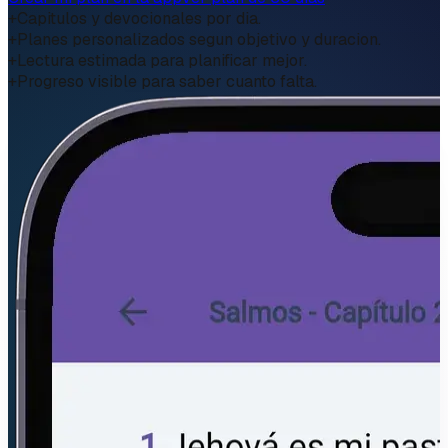
+
Capitulos y devocionales por dia.
+
Planes personalizados segun objetivo y duracion.
+
Lectura estimada para planificar mejor.
+
Progreso visible para saber cuanto falta.