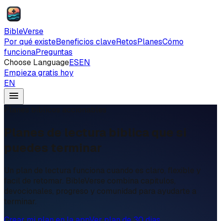
BibleVerse
Por qué existe
Beneficios clave
Retos
Planes
Cómo
funciona
Preguntas
Choose Language
ES
EN
Empieza gratis hoy
EN
Planes biblicos accionables
Planes de lectura biblica que si
puedes terminar
Un plan de lectura funciona cuando es claro, flexible y
facil de retomar. BibleVerse combina capitulos,
devocionales, progreso y comunidad para ayudarte a
terminar.
Crear mi plan en la app
Ver plan de 30 dias